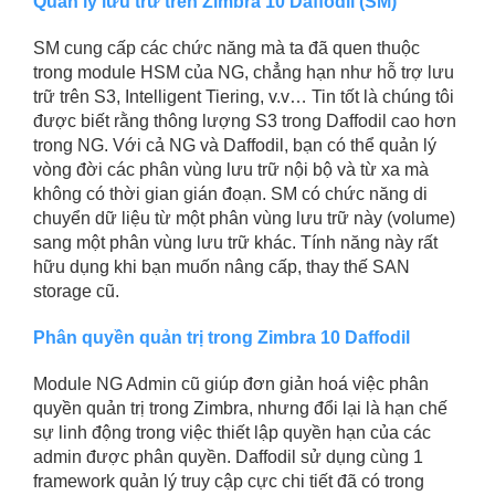
Quản lý lưu trữ trên Zimbra 10 Daffodil (SM)
SM cung cấp các chức năng mà ta đã quen thuộc
trong module HSM của NG, chẳng hạn như hỗ trợ lưu
trữ trên S3, Intelligent Tiering, v.v… Tin tốt là chúng tôi
được biết rằng thông lượng S3 trong Daffodil cao hơn
trong NG. Với cả NG và Daffodil, bạn có thể quản lý
vòng đời các phân vùng lưu trữ nội bộ và từ xa mà
không có thời gian gián đoạn. SM có chức năng di
chuyển dữ liệu từ một phân vùng lưu trữ này (volume)
sang một phân vùng lưu trữ khác. Tính năng này rất
hữu dụng khi bạn muốn nâng cấp, thay thế SAN
storage cũ.
Phân quyền quản trị trong Zimbra 10 Daffodil
Module NG Admin cũ giúp đơn giản hoá việc phân
quyền quản trị trong Zimbra, nhưng đổi lại là hạn chế
sự linh động trong việc thiết lập quyền hạn của các
admin được phân quyền. Daffodil sử dụng cùng 1
framework quản lý truy cập cực chi tiết đã có trong