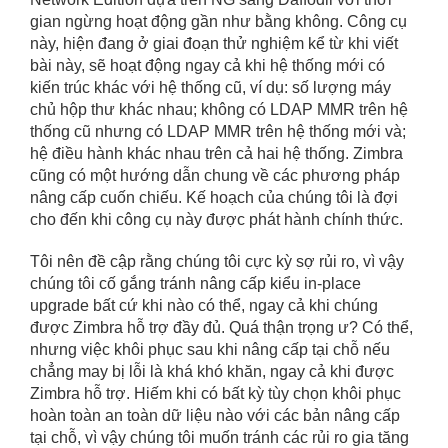
gian ngừng hoạt động gần như bằng không. Công cụ
này, hiện đang ở giai đoạn thử nghiệm kể từ khi viết
bài này, sẽ hoạt động ngay cả khi hệ thống mới có
kiến ​​trúc khác với hệ thống cũ, ví dụ: số lượng máy
chủ hộp thư khác nhau; không có LDAP MMR trên hệ
thống cũ nhưng có LDAP MMR trên hệ thống mới và;
hệ điều hành khác nhau trên cả hai hệ thống. Zimbra
cũng có một hướng dẫn chung về các phương pháp
nâng cấp cuốn chiếu. Kế hoạch của chúng tôi là đợi
cho đến khi công cụ này được phát hành chính thức.
Tôi nên đề cập rằng chúng tôi cực kỳ sợ rủi ro, vì vậy
chúng tôi cố gắng tránh nâng cấp kiểu in-place
upgrade bất cứ khi nào có thể, ngay cả khi chúng
được Zimbra hỗ trợ đầy đủ. Quá thận trọng ư? Có thể,
nhưng việc khôi phục sau khi nâng cấp tại chỗ nếu
chẳng may bị lỗi là khá khó khăn, ngay cả khi được
Zimbra hỗ trợ. Hiếm khi có bất kỳ tùy chọn khôi phục
hoàn toàn an toàn dữ liệu nào với các bản nâng cấp
tại chỗ, vì vậy chúng tôi muốn tránh các rủi ro gia tăng