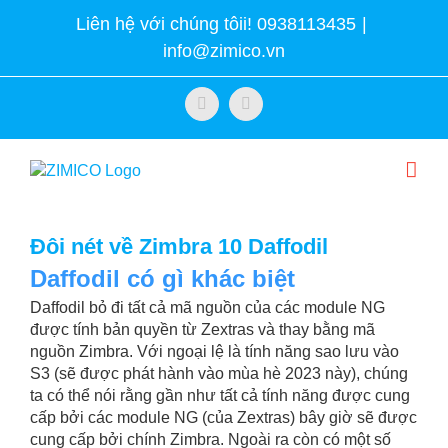
Skip
Liên hệ với chúng tôii! 0938113435
|
to
info@zimico.vn
content
Facebook
Twitter
Đôi nét về Zimbra 10 Daffodil
Daffodil có gì khác biệt
Daffodil bỏ đi tất cả mã nguồn của các module NG
được tính bản quyền từ Zextras và thay bằng mã
nguồn Zimbra. Với ngoại lệ là tính năng sao lưu vào
S3 (sẽ được phát hành vào mùa hè 2023 này), chúng
ta có thể nói rằng gần như tất cả tính năng được cung
cấp bởi các module NG (của Zextras) bây giờ sẽ được
cung cấp bởi chính Zimbra. Ngoài ra còn có một số