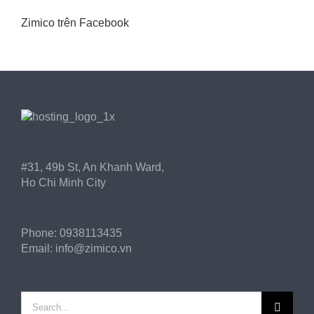
Zimico trên Facebook
#31, 49b St, An Khanh Ward,
Ho Chi Minh City
Phone:
0938113435
Email:
info@zimico.vn
Search
for: