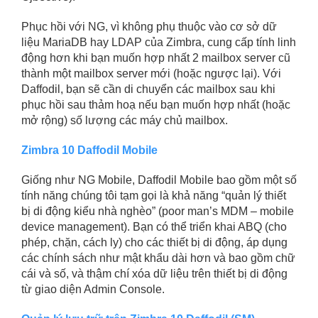
Phục hồi với NG, vì không phụ thuộc vào cơ sở dữ
liệu MariaDB hay LDAP của Zimbra, cung cấp tính linh
động hơn khi bạn muốn hợp nhất 2 mailbox server cũ
thành một mailbox server mới (hoặc ngược lại). Với
Daffodil, bạn sẽ cần di chuyển các mailbox sau khi
phục hồi sau thảm hoạ nếu bạn muốn hợp nhất (hoặc
mở rộng) số lượng các máy chủ mailbox.
Zimbra 10 Daffodil Mobile
Giống như NG Mobile, Daffodil Mobile bao gồm một số
tính năng chúng tôi tạm gọi là khả năng “quản lý thiết
bị di động kiểu nhà nghèo” (poor man’s MDM – mobile
device management). Bạn có thể triển khai ABQ (cho
phép, chặn, cách ly) cho các thiết bị di động, áp dụng
các chính sách như mật khẩu dài hơn và bao gồm chữ
cái và số, và thậm chí xóa dữ liệu trên thiết bị di động
từ giao diện Admin Console.