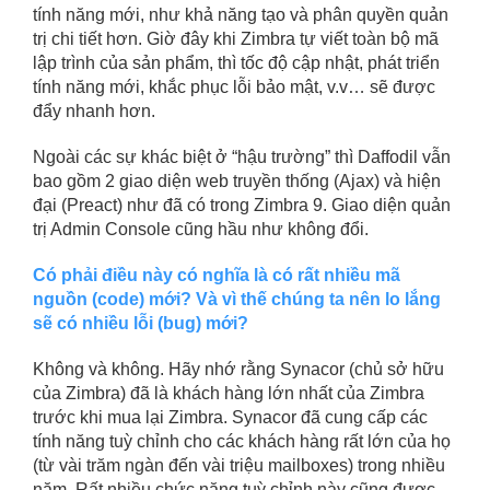
tính năng mới, như khả năng tạo và phân quyền quản
trị chi tiết hơn. Giờ đây khi Zimbra tự viết toàn bộ mã
lập trình của sản phẩm, thì tốc độ cập nhật, phát triển
tính năng mới, khắc phục lỗi bảo mật, v.v… sẽ được
đẩy nhanh hơn.
Ngoài các sự khác biệt ở “hậu trường” thì Daffodil vẫn
bao gồm 2 giao diện web truyền thống (Ajax) và hiện
đại (Preact) như đã có trong Zimbra 9. Giao diện quản
trị Admin Console cũng hầu như không đổi.
Có phải điều này có nghĩa là có rất nhiều mã
nguồn (code) mới? Và vì thế chúng ta nên lo lắng
sẽ có nhiều lỗi (bug) mới?
Không và không. Hãy nhớ rằng Synacor (chủ sở hữu
của Zimbra) đã là khách hàng lớn nhất của Zimbra
trước khi mua lại Zimbra. Synacor đã cung cấp các
tính năng tuỳ chỉnh cho các khách hàng rất lớn của họ
(từ vài trăm ngàn đến vài triệu mailboxes) trong nhiều
năm. Rất nhiều chức năng tuỳ chỉnh này cũng được