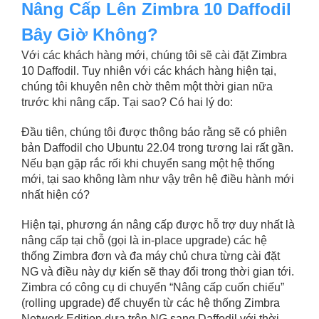
Nâng Cấp Lên Zimbra 10 Daffodil
Bây Giờ Không?
Với các khách hàng mới, chúng tôi sẽ cài đặt Zimbra
10 Daffodil. Tuy nhiên với các khách hàng hiện tại,
chúng tôi khuyên nên chờ thêm một thời gian nữa
trước khi nâng cấp. Tại sao? Có hai lý do:
Đầu tiên, chúng tôi được thông báo rằng sẽ có phiên
bản Daffodil cho Ubuntu 22.04 trong tương lai rất gần.
Nếu bạn gặp rắc rối khi chuyển sang một hệ thống
mới, tại sao không làm như vậy trên hệ điều hành mới
nhất hiện có?
Hiện tại, phương án nâng cấp được hỗ trợ duy nhất là
nâng cấp tại chỗ (gọi là in-place upgrade) các hệ
thống Zimbra đơn và đa máy chủ chưa từng cài đặt
NG và điều này dự kiến ​​sẽ thay đổi trong thời gian tới.
Zimbra có công cụ di chuyển “Nâng cấp cuốn chiếu”
(rolling upgrade) để chuyển từ các hệ thống Zimbra
Network Edition dựa trên NG sang Daffodil với thời