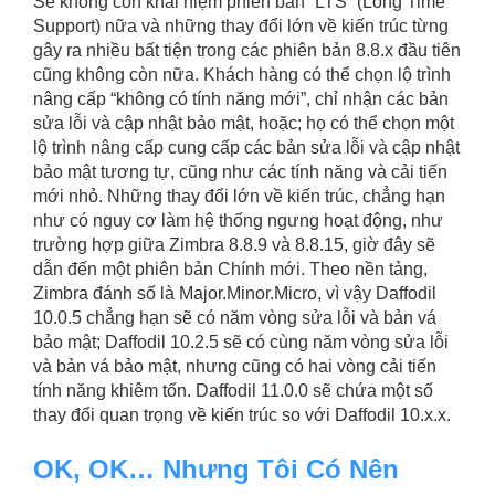
Sẽ không còn khái niệm phiên bản “LTS” (Long Time
Support) nữa và những thay đổi lớn về kiến ​​trúc từng
gây ra nhiều bất tiện trong các phiên bản 8.8.x đầu tiên
cũng không còn nữa. Khách hàng có thể chọn lộ trình
nâng cấp “không có tính năng mới”, chỉ nhận các bản
sửa lỗi và cập nhật bảo mật, hoặc; họ có thể chọn một
lộ trình nâng cấp cung cấp các bản sửa lỗi và cập nhật
bảo mật tương tự, cũng như các tính năng và cải tiến
mới nhỏ. Những thay đổi lớn về kiến ​​trúc, chẳng hạn
như có nguy cơ làm hệ thống ngưng hoạt động, như
trường hợp giữa Zimbra 8.8.9 và 8.8.15, giờ đây sẽ
dẫn đến một phiên bản Chính mới. Theo nền tảng,
Zimbra đánh số là Major.Minor.Micro, vì vậy Daffodil
10.0.5 chẳng hạn sẽ có năm vòng sửa lỗi và bản vá
bảo mật; Daffodil 10.2.5 sẽ có cùng năm vòng sửa lỗi
và bản vá bảo mật, nhưng cũng có hai vòng cải tiến
tính năng khiêm tốn. Daffodil 11.0.0 sẽ chứa một số
thay đổi quan trọng về kiến ​​trúc so với Daffodil 10.x.x.
OK, OK… Nhưng Tôi Có Nên