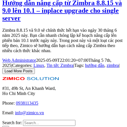
Hướng dẫn nâng cấp từ Zimbra 8.8.15 và
9.0 lên 10.1 – inplace upgrade cho single
server
Zimbra 8.8.15 và 9.0 sẽ chính thức hết hạn vào ngày 30 tháng 6
năm 2025 này. Bạn cần nhanh chóng lập kế hoạch nâng cấp lên
phiên bản 10.1 trước ngày này. Trong post này và một loạt các post
tiếp theo, Zimico sẽ hướng dẫn bạn cách nâng cấp Zimbra theo
nhiều cách thức khác nhau.
Web Administrator
2025-05-09T22:01:20+07:00
Tháng 5 7th,
2025
|
Categories:
Linux
,
Tin tức Zimbra
|
Tags:
hướng dẫn
,
zimbra
|
Load More Posts
#31, 49b St, An Khanh Ward,
Ho Chi Minh City
Phone:
0938113435
Email:
info@zimico.vn
Search for: