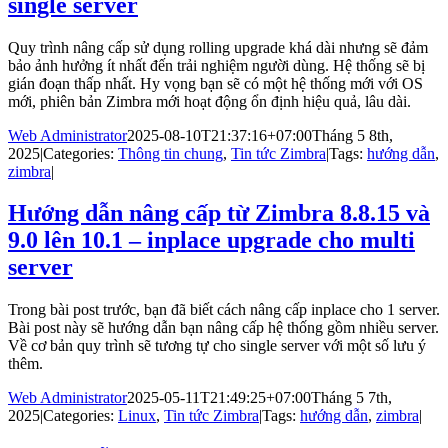
single server
Quy trình nâng cấp sử dụng rolling upgrade khá dài nhưng sẽ đảm
bảo ảnh hưởng ít nhất đến trải nghiệm người dùng. Hệ thống sẽ bị
gián đoạn thấp nhất. Hy vọng bạn sẽ có một hệ thống mới với OS
mới, phiên bản Zimbra mới hoạt động ổn định hiệu quả, lâu dài.
Web Administrator
2025-08-10T21:37:16+07:00
Tháng 5 8th,
2025
|
Categories:
Thông tin chung
,
Tin tức Zimbra
|
Tags:
hướng dẫn
,
zimbra
|
Hướng dẫn nâng cấp từ Zimbra 8.8.15 và
9.0 lên 10.1 – inplace upgrade cho multi
server
Trong bài post trước, bạn đã biết cách nâng cấp inplace cho 1 server.
Bài post này sẽ hướng dẫn bạn nâng cấp hệ thống gồm nhiều server.
Về cơ bản quy trình sẽ tương tự cho single server với một số lưu ý
thêm.
Web Administrator
2025-05-11T21:49:25+07:00
Tháng 5 7th,
2025
|
Categories:
Linux
,
Tin tức Zimbra
|
Tags:
hướng dẫn
,
zimbra
|