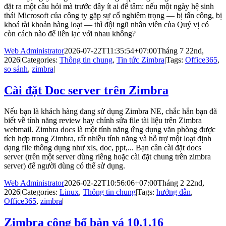
đặt ra một câu hỏi mà trước đây ít ai để tâm: nếu một ngày hệ sinh
thái Microsoft của công ty gặp sự cố nghiêm trọng — bị tấn công, bị
khoá tài khoản hàng loạt — thì đội ngũ nhân viên của Quý vị có
còn cách nào để liên lạc với nhau không?
Web Administrator
2026-07-22T11:35:54+07:00
Tháng 7 22nd,
2026
|
Categories:
Thông tin chung
,
Tin tức Zimbra
|
Tags:
Office365
,
so sánh
,
zimbra
|
Cài đặt Doc server trên Zimbra
Nếu bạn là khách hàng đang sử dụng Zimbra NE, chắc hẳn bạn đã
biết về tính năng review hay chỉnh sửa file tài liệu trên Zimbra
webmail. Zimbra docs là một tính năng ứng dụng văn phòng được
tích hợp trong Zimbra, rất nhiều tính năng và hỗ trợ một loạt định
dạng file thông dụng như xls, doc, ppt,... Bạn cần cài đặt docs
server (trên một server dùng riêng hoặc cài đặt chung trên zimbra
server) để người dùng có thể sử dụng.
Web Administrator
2026-02-22T10:56:06+07:00
Tháng 2 22nd,
2026
|
Categories:
Linux
,
Thông tin chung
|
Tags:
hướng dẫn
,
Office365
,
zimbra
|
Zimbra công bố bản vá 10.1.16