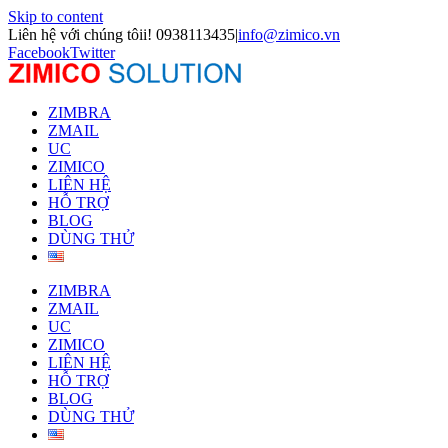
Skip to content
Liên hệ với chúng tôii! 0938113435
|
info@zimico.vn
Facebook
Twitter
ZIMBRA
ZMAIL
UC
ZIMICO
LIÊN HỆ
HỖ TRỢ
BLOG
DÙNG THỬ
ZIMBRA
ZMAIL
UC
ZIMICO
LIÊN HỆ
HỖ TRỢ
BLOG
DÙNG THỬ