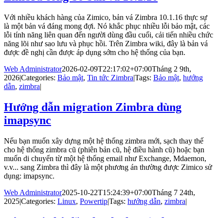
Với nhiều khách hàng của Zimico, bản vá Zimbra 10.1.16 thực sự
là một bản vá đáng mong đợi. Nó khắc phục nhiều lỗi bảo mật, các
lỗi tính năng liên quan đến người dùng đầu cuối, cải tiến nhiều chức
năng lõi như sao lưu và phục hồi. Trên Zimbra wiki, đây là bản vá
được đề nghị cần được áp dụng sớm cho hệ thống của bạn.
Web Administrator
2026-02-09T22:17:02+07:00
Tháng 2 9th,
2026
|
Categories:
Bảo mật
,
Tin tức Zimbra
|
Tags:
Bảo mật
,
hướng
dẫn
,
zimbra
|
Hướng dẫn migration Zimbra dùng
imapsync
Nếu bạn muốn xây dựng một hệ thống zimbra mới, sạch thay thế
cho hệ thống zimbra cũ (phiên bản cũ, hệ điều hành cũ) hoặc bạn
muốn di chuyển từ một hệ thống email như Exchange, Mdaemon,
v.v... sang Zimbra thì đây là một phương án thường được Zimico sử
dụng: imapsync.
Web Administrator
2025-10-22T15:24:39+07:00
Tháng 7 24th,
2025
|
Categories:
Linux
,
Powertip
|
Tags:
hướng dẫn
,
zimbra
|