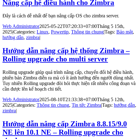
Nâng cấp hệ điều hành cho Zimbra
Đây là cách dễ nhất để bạn nâng cấp OS cho zimbra server.
Web Administrator
2025-05-22T07:20:33+07:00
Tháng 5 15th,
2025
|
Categories:
Linux
,
Powertip
,
Thông tin chung
|
Tags:
Bảo mật
,
hướng dẫn
,
zimbra
|
Hướng dẫn nâng cấp hệ thống Zimbra –
Rolling upgrade cho multi server
Rolling upgrade giúp quá trình nâng cấp, chuyển đổi hệ điều hành,
phiên bản Zimbra diễn ra mà có ít ảnh hưởng đến người dùng nhất.
Tuy nhiên Rolling upgrade đòi hỏi thực hiện rất nhiều công đoạn và
cần được lên kế hoạch chi tiết.
Web Administrator
2025-08-10T21:33:38+07:00
Tháng 5 12th,
2025
|
Categories:
Thông tin chung
,
Tin tức Zimbra
|
Tags:
hướng dẫn
,
zimbra
|
Hướng dẫn nâng cấp Zimbra 8.8.15/9.0
NE lên 10.1 NE – Rolling upgrade cho