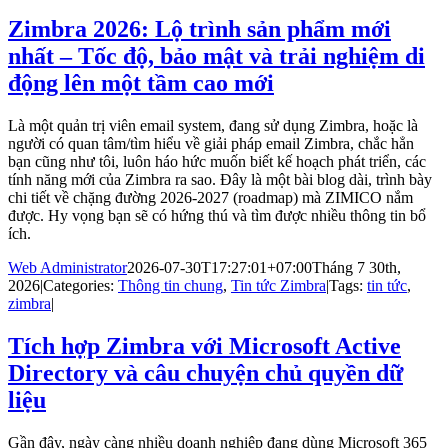
Zimbra 2026: Lộ trình sản phẩm mới
nhất – Tốc độ, bảo mật và trải nghiệm di
động lên một tầm cao mới
Là một quản trị viên email system, đang sử dụng Zimbra, hoặc là
người có quan tâm/tìm hiểu về giải pháp email Zimbra, chắc hẳn
bạn cũng như tôi, luôn háo hức muốn biết kế hoạch phát triển, các
tính năng mới của Zimbra ra sao. Đây là một bài blog dài, trình bày
chi tiết về chặng đường 2026-2027 (roadmap) mà ZIMICO nắm
được. Hy vọng bạn sẽ có hứng thú và tìm được nhiều thông tin bổ
ích.
Web Administrator
2026-07-30T17:27:01+07:00
Tháng 7 30th,
2026
|
Categories:
Thông tin chung
,
Tin tức Zimbra
|
Tags:
tin tức
,
zimbra
|
Tích hợp Zimbra với Microsoft Active
Directory và câu chuyện chủ quyền dữ
liệu
Gần đây, ngày càng nhiều doanh nghiệp đang dùng Microsoft 365