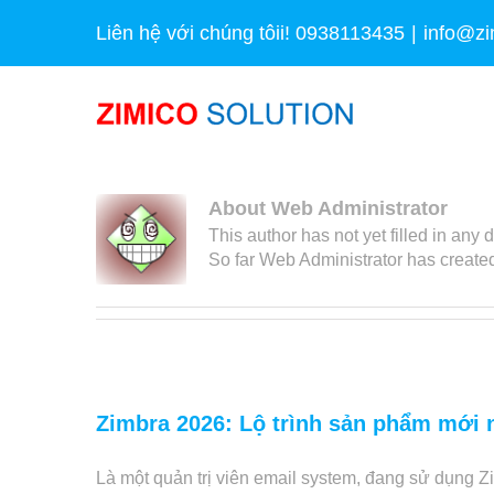
Skip
Liên hệ với chúng tôii! 0938113435
|
info@zi
to
content
About
Web Administrator
This author has not yet filled in any d
So far Web Administrator has created
Zimbra 2026: Lộ trình sản phẩm mới n
Là một quản trị viên email system, đang sử dụng Z