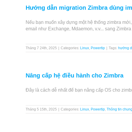
Hướng dẫn migration Zimbra dùng i
Nếu bạn muốn xây dựng một hệ thống zimbra mới, s
email như Exchange, Mdaemon, v.v... sang Zimbra
Tháng 7 24th, 2025
|
Categories:
Linux
,
Powertip
|
Tags:
hướng 
Nâng cấp hệ điều hành cho Zimbra
Đây là cách dễ nhất để bạn nâng cấp OS cho zimbr
Tháng 5 15th, 2025
|
Categories:
Linux
,
Powertip
,
Thông tin chun