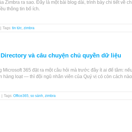
của Zimbra ra sao. Đây là một bài blog dài, trình bày chi tiết
u thông tin bổ ích.
|
Tags:
tin tức
,
zimbra
 Directory và câu chuyện chủ quyền dữ liệu
icrosoft 365 đặt ra một câu hỏi mà trước đây ít ai để tâm: nếu
n hàng loạt — thì đội ngũ nhân viên của Quý vị có còn cách nào
|
Tags:
Office365
,
so sánh
,
zimbra