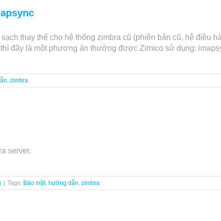
mapsync
ạch thay thế cho hệ thống zimbra cũ (phiên bản cũ, hệ điều h
 thì đây là một phương án thường được Zimico sử dụng: imaps
dẫn
,
zimbra
a server.
g
|
Tags:
Bảo mật
,
hướng dẫn
,
zimbra