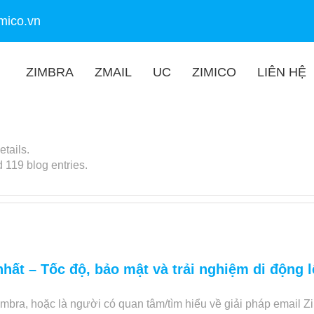
mico.vn
ZIMBRA
ZMAIL
UC
ZIMICO
LIÊN HỆ
etails.
 119 blog entries.
hất – Tốc độ, bảo mật và trải nghiệm di động 
imbra, hoặc là người có quan tâm/tìm hiểu về giải pháp email Z