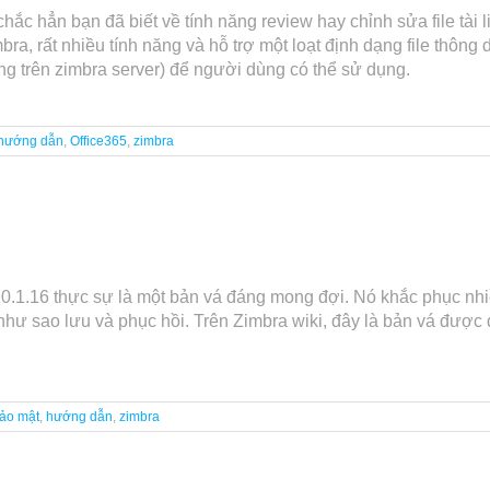
c hẳn bạn đã biết về tính năng review hay chỉnh sửa file tài l
, rất nhiều tính năng và hỗ trợ một loạt định dạng file thông dụ
ung trên zimbra server) để người dùng có thể sử dụng.
hướng dẫn
,
Office365
,
zimbra
.1.16 thực sự là một bản vá đáng mong đợi. Nó khắc phục nhiều
 như sao lưu và phục hồi. Trên Zimbra wiki, đây là bản vá đư
ảo mật
,
hướng dẫn
,
zimbra