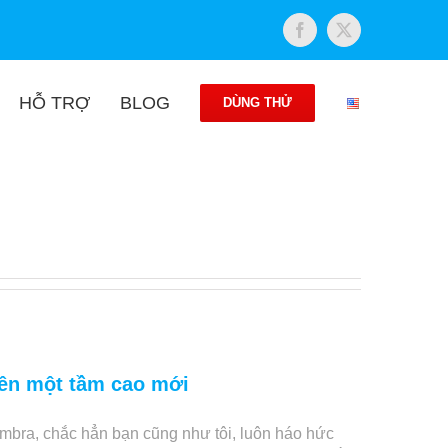
Facebook
Twitter
HỖ TRỢ
BLOG
DÙNG THỬ
lên một tầm cao mới
imbra, chắc hẳn bạn cũng như tôi, luôn háo hức