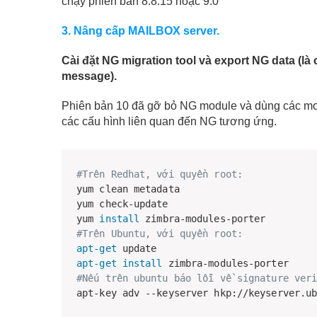
chạy phiên bản 8.8.15 hoặc 9.0
3. Nâng cấp MAILBOX server.
Cài đặt NG migration tool và export NG data (l
message).
Phiên bản 10 đã gỡ bỏ NG module và dùng các modul
các cấu hình liên quan đến NG tương ứng.
#Trên Redhat, với quyền root:
yum clean metadata

yum check-update

yum 
install
#Trên Ubuntu, với quyền root: 
apt-get
apt-get
install
#Nếu trên ubuntu báo lỗi về signature ver
apt-key adv --keyserver hkp://keyserver.u