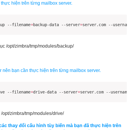
thực hiện trên từng mailbox server.
kup --filename
=
backup-data --server
=
server.com --usernam
 mục /opt/zimbra/tmp/modules/backup/
er nên bạn cần thực hiện trên từng mailbox server.
ive --filename
=
drive-data --server
=
server.com --username
c /opt/zimbra/tmp/modules/drive/
 các thay đổi cấu hình tùy biến mà bạn đã thực hiện trên