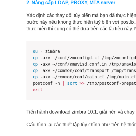
2. Nâng cấp LDAP, PROXY, MTA server
Xác định các thay đổi tùy biến mà bạn đã thực hiện
bước này nếu không thực hiện tuỳ biến với postfix. 
thực hiện thì cũng có thể dựa trên các tài liệu này
su
cp
cp
cp
cp
 -axv ~/common/conf/main.cf /tmp/main.cf
postconf -n 
|
sort
>>
exit
Tiến hành download zimbra 10.1, giải nén và chạy 
Cấu hình lại các thiết lập tùy chỉnh như trên hệ thố