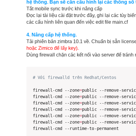
hệ thống. Bạn sẽ cần cấu hình lại các thông số 
Tắt mobile sync trước khi nâng cấp
Đọc lại tài liệu cài đặt trước đây, ghi lại các tùy 
các cấu hình liên quan đến việc edit file main.cf
4. Nâng cấp hệ thống.
Tải phiên bản zimbra 10.1 về. Chuẩn bị sẵn licen
hoặc Zimico để lấy key).
Dùng firewall chặn các kết nối vào server để tránh
# Với firewalld trên Redhat/Centos
firewall-cmd --zone
=
public --remove-servi
firewall-cmd --zone
=
public --remove-servi
firewall-cmd --zone
=
public --remove-servi
firewall-cmd --zone
=
public --remove-servi
firewall-cmd --zone
=
public --remove-servi
firewall-cmd --zone
=
public --remove-servi
firewall-cmd --runtime-to-permanent
