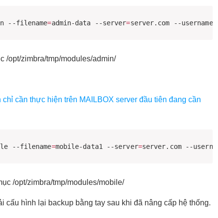
in --filename
=
admin-data --server
=
server.com --username
=
ục /opt/zimbra/tmp/modules/admin/
n chỉ cần thực hiện trên MAILBOX server đầu tiên đang cần
ile --filename
=
mobile-data1 --server
=
server.com --userna
 mục /opt/zimbra/tmp/modules/mobile/
i cấu hình lại backup bằng tay sau khi đã nâng cấp hệ thống.