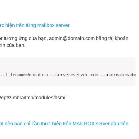
c hiện trên từng mailbox server.
ver tương ứng của bạn, admin@domain.com bằng tài khoản
in của bạn.
 --filename
=
hsm-data --server
=
server.com --username
=
admi
c /opt/zimbra/tmp/modules/hsm/
al nên bạn chỉ cần thực hiện trên MAILBOX server đầu tiên