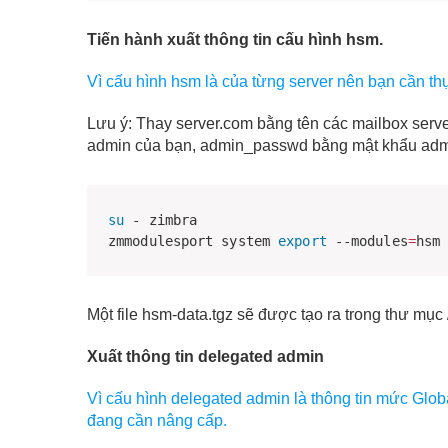
Tiến hành xuất thông tin cấu hình hsm.
Vì cấu hình hsm là của từng server nên bạn cần thự
Lưu ý: Thay server.com bằng tên các mailbox ser
admin của bạn, admin_passwd bằng mật khẩu adm
su
 - zimbra

zmmodulesport system 
export
 --modules
=
hsm
Một file hsm-data.tgz sẽ được tạo ra trong thư mụ
Xuất thông tin delegated admin
Vì cấu hình delegated admin là thông tin mức Glob
đang cần nâng cấp.