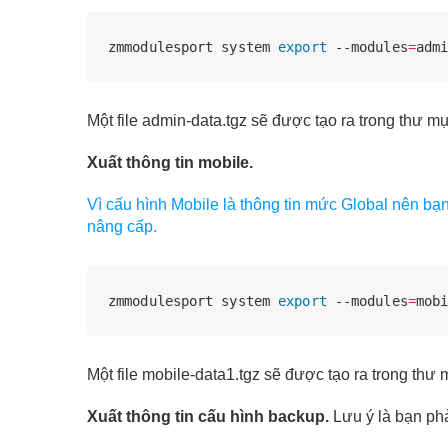
zmmodulesport system 
export
 --modules
=
adm
Một file admin-data.tgz sẽ được tạo ra trong thư m
Xuất thông tin mobile.
Vì cấu hình Mobile là thông tin mức Global nên bạ
nâng cấp.
zmmodulesport system 
export
 --modules
=
mob
Một file mobile-data1.tgz sẽ được tạo ra trong thư
Xuất thông tin cấu hình backup.
Lưu ý là bạn phả