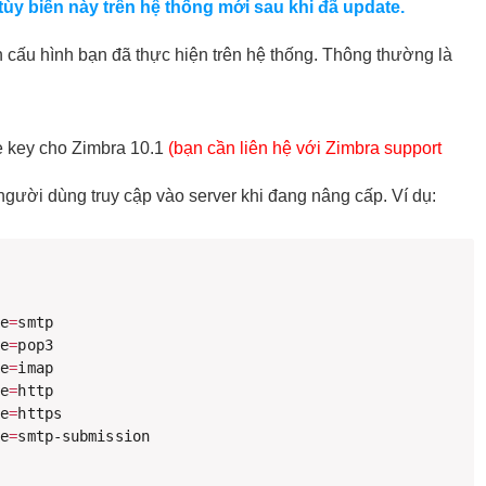
tùy biến này trên hệ thống mới sau khi đã update.
biến cấu hình bạn đã thực hiện trên hệ thống. Thông thường là
se key cho Zimbra 10.1
(bạn cần liên hệ với Zimbra support
 người dùng truy cập vào server khi đang nâng cấp. Ví dụ:
ce
=
smtp

ce
=
pop3

ce
=
imap

ce
=
http

ce
=
https

ce
=
smtp-submission
