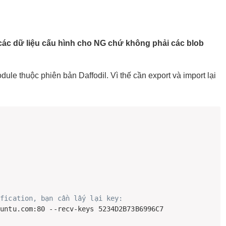
à các dữ liệu cấu hình cho NG chứ không phải các blob
e thuộc phiên bản Daffodil. Vì thế cần export và import lại
ification, bạn cần lấy lại key:
buntu.com:80 --recv-keys 5234D2B73B6996C7