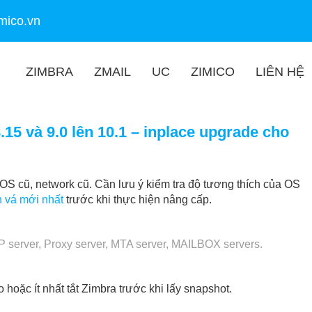
mico.vn
ZIMBRA
ZMAIL
UC
ZIMICO
LIÊN HỆ
15 và 9.0 lên 10.1 – inplace upgrade cho
S cũ, network cũ. Cần lưu ý kiểm tra độ tương thích của OS
n vá mới nhất
trước khi thực hiện nâng cấp.
P server, Proxy server, MTA server, MAILBOX servers.
hoặc ít nhất tắt Zimbra trước khi lấy snapshot.