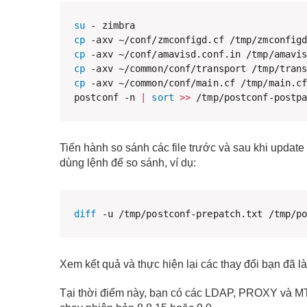
su
cp
cp
cp
cp
 -axv ~/common/conf/main.cf /tmp/main.cf
postconf -n 
|
sort
>>
 /tmp/postconf-postp
Tiến hành so sánh các file trước và sau khi update 
dùng lệnh để so sánh, ví dụ:
diff
 -u /tmp/postconf-prepatch.txt /tmp/p
Xem kết quả và thực hiện lại các thay đổi bạn đã l
Tại thời điểm này, bạn có các LDAP, PROXY và MT